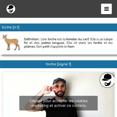
Aller
au
contenu
biche [n.f]
Définition
: Une
biche
est la
femelle du cerf
. Elle a un
corps
fin
et des
pattes longues
. Elle vit dans les
forêts
et les
plaines
. Son
petit
s’appelle le
faon
.
biche [signe 1]
Cliquez pour accepter les cookies
marketing et activer ce contenu