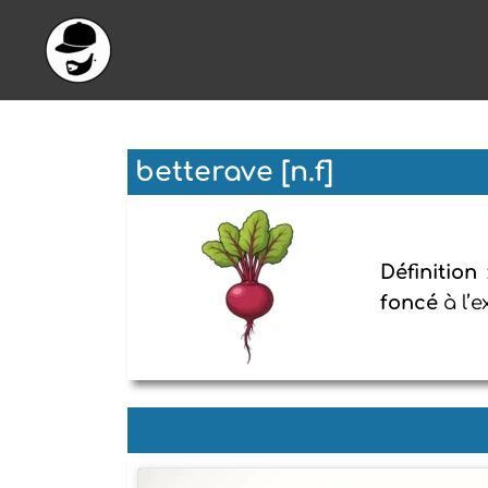
Aller
au
contenu
betterave [n.f]
Définition
foncé
à l’e