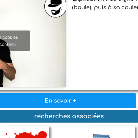
(boule), puis à sa coule
s cookies
 contenu
En savoir +
recherches associées