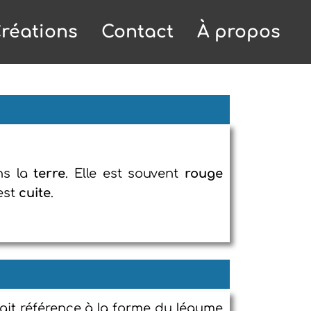
réations
Contact
À propos
ns la
terre
. Elle est souvent
rouge
 est
cuite
.
fait référence à la forme du légume