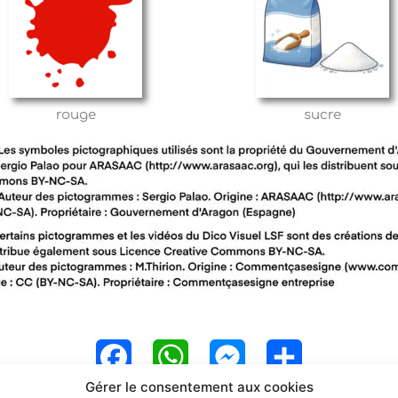
rouge
sucre
F
W
M
P
Gérer le consentement aux cookies
a
h
e
a