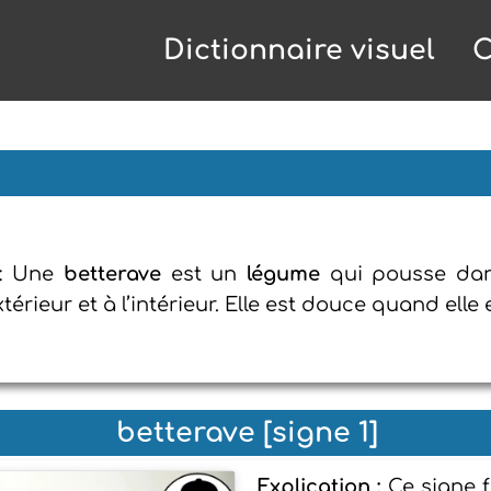
Dictionnaire visuel
C
: Une
betterave
est un
légume
qui pousse da
xtérieur et à l’intérieur. Elle est douce quand elle
betterave [signe 1]
Explication :
Ce signe 