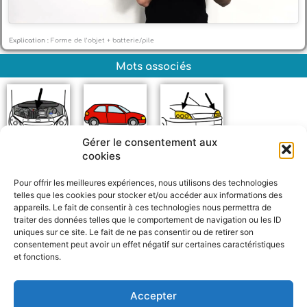
Explication :
Forme de l’objet + batterie/pile
Mots associés
Gérer le consentement aux
cookies
Moteur
Voiture
Phares
Pour offrir les meilleures expériences, nous utilisons des technologies
telles que les cookies pour stocker et/ou accéder aux informations des
appareils. Le fait de consentir à ces technologies nous permettra de
traiter des données telles que le comportement de navigation ou les ID
uniques sur ce site. Le fait de ne pas consentir ou de retirer son
consentement peut avoir un effet négatif sur certaines caractéristiques
et fonctions.
F
W
M
P
a
h
e
a
c
a
s
r
Accepter