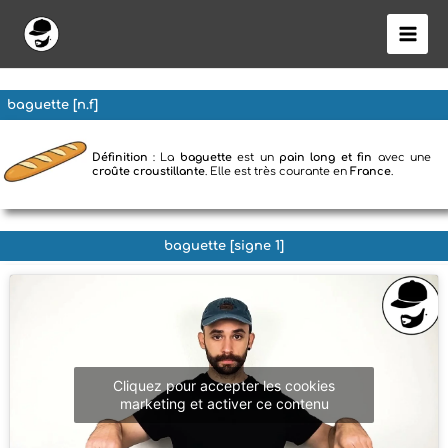
Aller
au
contenu
baguette [n.f]
Définition
: La
baguette
est un
pain long et fin
avec une
croûte croustillante
. Elle est très courante en
France
.
baguette [signe 1]
Cliquez pour accepter les cookies
marketing et activer ce contenu