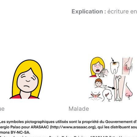
Explication :
écriture e
ue
Malade