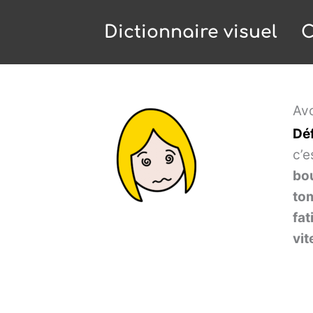
Dictionnaire visuel
C
Avo
Déf
c’e
bou
to
fat
vit