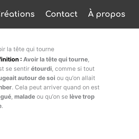
réations
Contact
À propos
ir la tête qui tourne
inition :
Avoir la tête qui tourne
,
st se sentir
étourdi
, comme si tout
geait autour de soi
ou qu’on allait
mber
. Cela peut arriver quand on est
igué
,
malade
ou qu’on se
lève trop
e
.