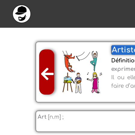
Aller
au
contenu
Artist
Définitio
exprime
Il ou el
faire d’
Art
[n.m] ;