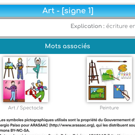
Art - [signe 1]
Explication :
écriture e
Mots associés
Art / Spectacle
Peinture