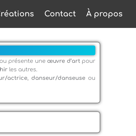
réations
Contact
À propos
 ou présente une
œuvre d’art
pour
chir
les autres.
ur/actrice
,
danseur/danseuse
ou