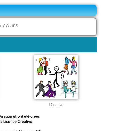
n cours
Danse