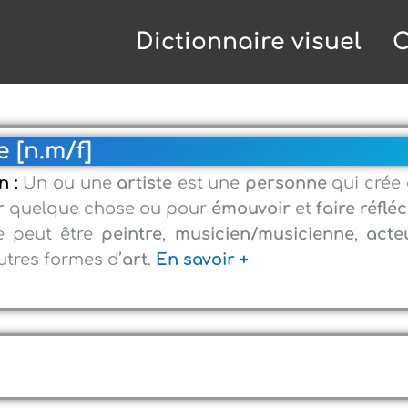
Dictionnaire visuel
C
e [n.m/f]
n :
Un ou une
artiste
est une
personne
qui crée
r
quelque chose ou pour
émouvoir
et
faire réflé
le peut être
peintre
,
musicien/musicienne
,
acte
autres formes d’
art
.
En savoir +