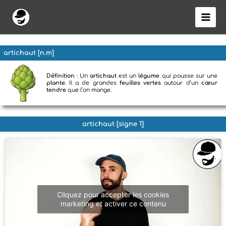
Aller
au
contenu
artichaut [n.m]
Définition
: Un
artichaut
est un
légume
qui pousse sur une
plante
. Il a de grandes
feuilles vertes
autour d’un
cœur
tendre
que l’on mange.
artichaut [signe 1]
Cliquez pour accepter les cookies
marketing et activer ce contenu