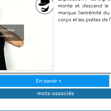
monte et descend le 
marque l’extrémité du 
corps et les pattes de l
s cookies
 contenu
En savoir +
mots associés