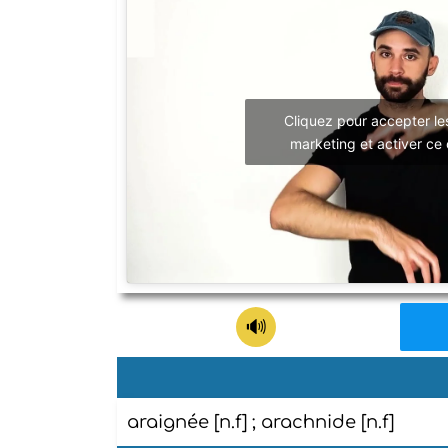
Cliquez pour accepter le
marketing et activer ce
araignée [n.f] ; arachnide [n.f]