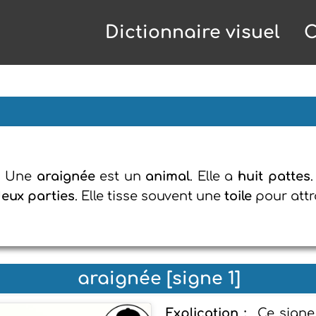
Dictionnaire visuel
C
:
Une
araignée
est un
animal
. Elle a
huit pattes
eux parties
. Elle tisse souvent une
toile
pour att
araignée [signe 1]
Explication :
Ce signe