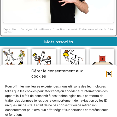
Explication :
Ce signe fait référence à l’action de saisir l’adversaire et de le faire
tomber.
Mots associés
Gérer le consentement aux
cookies
Sport de combat
Karaté
Judo
Tatami
Pour offrir les meilleures expériences, nous utilisons des technologies
telles que les cookies pour stocker et/ou accéder aux informations des
appareils. Le fait de consentir à ces technologies nous permettra de
traiter des données telles que le comportement de navigation ou les ID
uniques sur ce site. Le fait de ne pas consentir ou de retirer son
consentement peut avoir un effet négatif sur certaines caractéristiques
et fonctions.