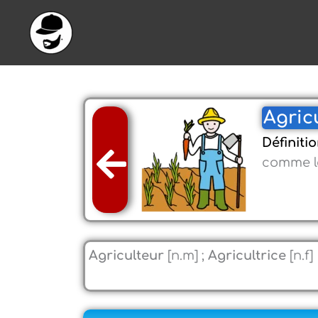
Aller
au
contenu
Agric
Définiti
comme 
Agriculteur
[n.m] ;
Agricultrice
[n.f]