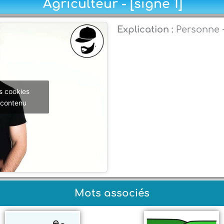
Agriculteur - [signe 1]
Explication :
Personne +
s cookies
 contenu
Mots associés