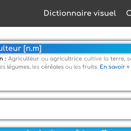
Dictionnaire visuel
C
ulteur [n.m]
on :
Agriculteur
ou
agricultrice
cultive la
terre
, 
les
légumes
, les
céréales
ou les
fruits
.
En savoir +