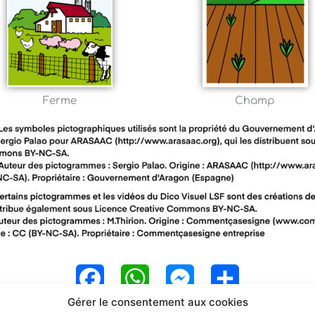
Ferme
Champ
F
W
M
P
Gérer le consentement aux cookies
a
h
e
a