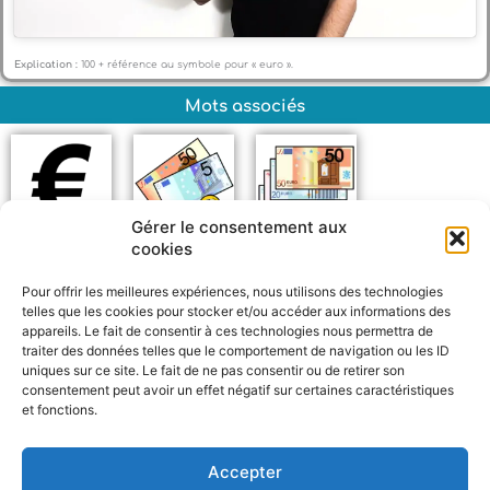
Explication :
100 + référence au symbole pour « euro ».
Mots associés
Gérer le consentement aux
cookies
Euro
Argent
Billet
Pour offrir les meilleures expériences, nous utilisons des technologies
telles que les cookies pour stocker et/ou accéder aux informations des
appareils. Le fait de consentir à ces technologies nous permettra de
traiter des données telles que le comportement de navigation ou les ID
uniques sur ce site. Le fait de ne pas consentir ou de retirer son
consentement peut avoir un effet négatif sur certaines caractéristiques
et fonctions.
F
W
M
P
a
h
e
a
c
a
s
r
Accepter