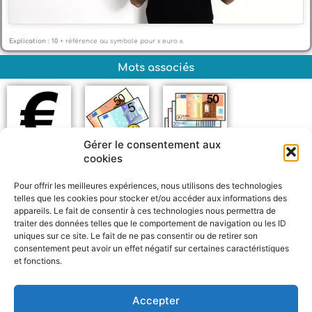
Explication : 10
+ référence au symbole pour « euro ».
Mots associés
Gérer le consentement aux
cookies
Euro
Argent
Billet
Pour offrir les meilleures expériences, nous utilisons des technologies
telles que les cookies pour stocker et/ou accéder aux informations des
appareils. Le fait de consentir à ces technologies nous permettra de
traiter des données telles que le comportement de navigation ou les ID
uniques sur ce site. Le fait de ne pas consentir ou de retirer son
consentement peut avoir un effet négatif sur certaines caractéristiques
et fonctions.
F
W
M
P
a
h
e
a
c
a
s
r
Accepter