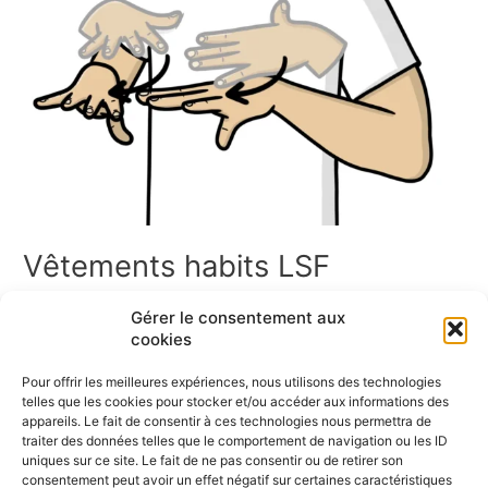
Vêtements habits LSF
Les vêtements en LSF Bienvenue dans l’espace Vêtements en
Gérer le consentement aux
LSF ! Vous trouverez ici un ensemble de ressources en Langue
cookies
des Signes Française sur les vêtements. Cette page
rassemble des signaires thématiques, des jeux de cartes, des
Pour offrir les meilleures expériences, nous utilisons des technologies
mémoris, des dominos, ainsi que des vidéos pour apprendre et
telles que les cookies pour stocker et/ou accéder aux informations des
pratiquer les signes liés aux vêtements. Bonne exploration […]
appareils. Le fait de consentir à ces technologies nous permettra de
traiter des données telles que le comportement de navigation ou les ID
uniques sur ce site. Le fait de ne pas consentir ou de retirer son
Lire la suite »
consentement peut avoir un effet négatif sur certaines caractéristiques