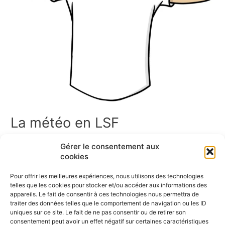
La météo en LSF
La météo en LSF Bienvenue dans l’espace Météo en LSF !
Gérer le consentement aux
Vous trouverez ici un ensemble de ressources en Langue des
cookies
Signes Française sur la météo. Cette page rassemble des
signaires thématiques, des jeux de cartes, des mémoris, des
Pour offrir les meilleures expériences, nous utilisons des technologies
dominos, ainsi que des vidéos pour apprendre et pratiquer les
telles que les cookies pour stocker et/ou accéder aux informations des
signes liés à la météo. Bonne […]
appareils. Le fait de consentir à ces technologies nous permettra de
traiter des données telles que le comportement de navigation ou les ID
uniques sur ce site. Le fait de ne pas consentir ou de retirer son
Lire la suite »
consentement peut avoir un effet négatif sur certaines caractéristiques