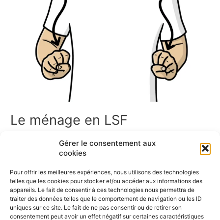
Le ménage en LSF
Le ménage en LSF Bienvenue dans Ménage en LSF ! Vous
Gérer le consentement aux
trouverez ici un ensemble de ressources en Langue des
cookies
Signes Française sur le ménage. Cette page rassemble des
signaires thématiques, des jeux de cartes, des mémoris, des
Pour offrir les meilleures expériences, nous utilisons des technologies
dominos, ainsi que des vidéos pour apprendre et pratiquer les
telles que les cookies pour stocker et/ou accéder aux informations des
signes liés aux ménage. Bonne exploration ! […]
appareils. Le fait de consentir à ces technologies nous permettra de
traiter des données telles que le comportement de navigation ou les ID
uniques sur ce site. Le fait de ne pas consentir ou de retirer son
Lire la suite »
consentement peut avoir un effet négatif sur certaines caractéristiques