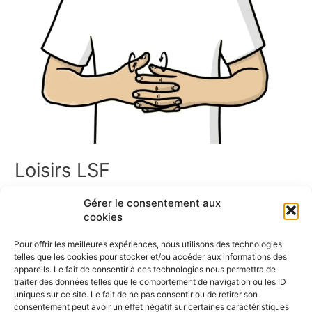
Loisirs LSF
Les loisirs en LSF Bienvenue dans l’espace Loisirs en LSF !
Gérer le consentement aux
Vous trouverez ici un ensemble de ressources en Langue des
cookies
Signes Française sur les loisirs. Cette page rassemble des
signaires thématiques, des jeux de cartes, des mémoris, des
Pour offrir les meilleures expériences, nous utilisons des technologies
dominos, ainsi que des vidéos pour apprendre et pratiquer les
telles que les cookies pour stocker et/ou accéder aux informations des
signes liés aux loisirs. Bonne exploration […]
appareils. Le fait de consentir à ces technologies nous permettra de
traiter des données telles que le comportement de navigation ou les ID
uniques sur ce site. Le fait de ne pas consentir ou de retirer son
Lire la suite »
consentement peut avoir un effet négatif sur certaines caractéristiques