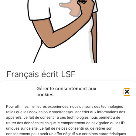
Français écrit LSF
Le français écrit en LSF Bienvenue dans l’espace Français
Gérer le consentement aux
écrit en LSF ! Vous trouverez ici un ensemble de ressources
cookies
en Langue des Signes Française sur le français écrit. Cette
page rassemble des signaires thématiques, des jeux de cartes,
Pour offrir les meilleures expériences, nous utilisons des technologies
des mémoris, des dominos, ainsi que des vidéos pour
telles que les cookies pour stocker et/ou accéder aux informations des
apprendre et pratiquer les signes liés au […]
appareils. Le fait de consentir à ces technologies nous permettra de
traiter des données telles que le comportement de navigation ou les ID
uniques sur ce site. Le fait de ne pas consentir ou de retirer son
Lire la suite »
consentement peut avoir un effet négatif sur certaines caractéristiques