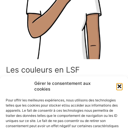
Les couleurs en LSF
Les couleurs en LSF Bienvenue dans l’espace Couleur en LSF !
Gérer le consentement aux
Vous trouverez ici un ensemble de ressources en Langue des
cookies
Signes Française sur les couleurs. Cette page rassemble des
signaires thématiques, des jeux de cartes, des mémoris, des
Pour offrir les meilleures expériences, nous utilisons des technologies
dominos, ainsi que des vidéos pour apprendre et pratiquer les
telles que les cookies pour stocker et/ou accéder aux informations des
signes des couleurs. Bonne exploration ! Les […]
appareils. Le fait de consentir à ces technologies nous permettra de
traiter des données telles que le comportement de navigation ou les ID
uniques sur ce site. Le fait de ne pas consentir ou de retirer son
Lire la suite »
consentement peut avoir un effet négatif sur certaines caractéristiques