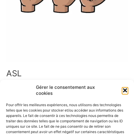
ASL
ASL – American Sign Language Bienvenue dans l’espace ASL
Gérer le consentement aux
! Vous trouverez ici un ensemble de ressources en Langue
cookies
des Signes Américaine. Cette page rassemble des signaires
thématiques, des jeux de cartes, des mémoris, des dominos,
Pour offrir les meilleures expériences, nous utilisons des technologies
ainsi que des vidéos pour apprendre et pratiquer les signes liés
telles que les cookies pour stocker et/ou accéder aux informations des
à la langue des signes américaine. Bonne exploration […]
appareils. Le fait de consentir à ces technologies nous permettra de
traiter des données telles que le comportement de navigation ou les ID
uniques sur ce site. Le fait de ne pas consentir ou de retirer son
Lire la suite »
consentement peut avoir un effet négatif sur certaines caractéristiques